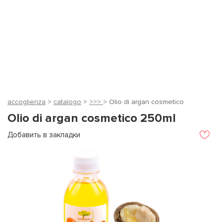
accoglienza
>
catalogo
>
>>>
> Olio di argan cosmetico
Olio di argan cosmetico 250ml
Добавить в закладки
У
и
з