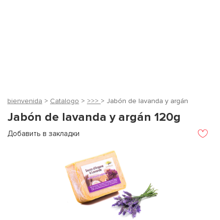
bienvenida
>
Catalogo
>
>>>
> Jabón de lavanda y argán
Jabón de lavanda y argán 120g
Добавить в закладки
У
и
з